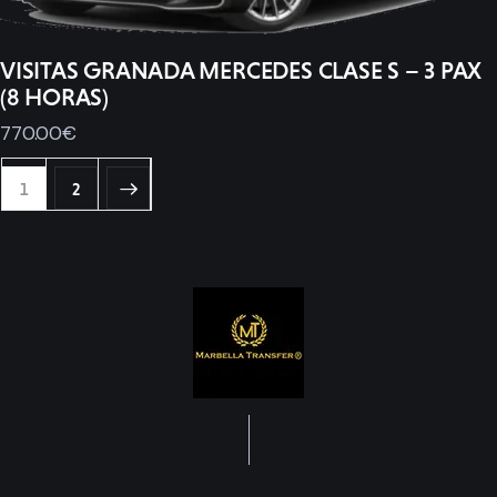
VISITAS GRANADA MERCEDES CLASE S – 3 PAX
(8 HORAS)
770
.
00
€
1
2
→