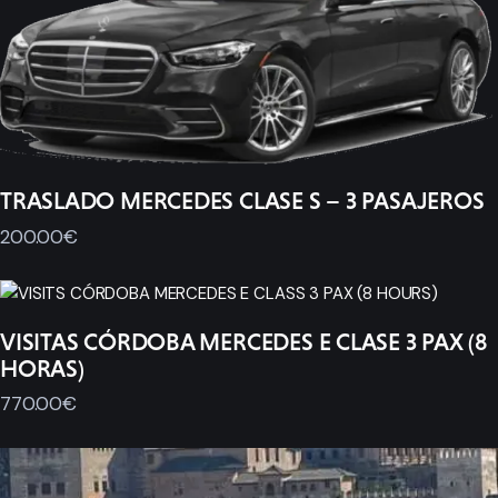
TRASLADO MERCEDES CLASE S – 3 PASAJEROS
200
.
00
€
VISITAS CÓRDOBA MERCEDES E CLASE 3 PAX (8
HORAS)
770
.
00
€