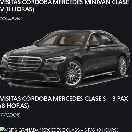
VISITAS CÓRDOBA MERCEDES MINIVAN CLASE
V (8 HORAS)
550
.
00
€
VISITAS CÓRDOBA MERCEDES CLASE S – 3 PAX
(8 HORAS)
770
.
00
€