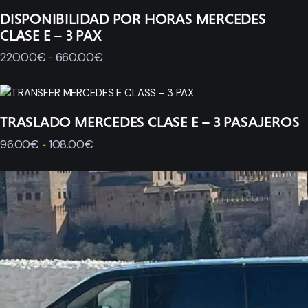
DISPONIBILIDAD POR HORAS MERCEDES
CLASE E – 3 PAX
220
.
00
€
660
.
00
€
-
TRASLADO MERCEDES CLASE E – 3 PASAJEROS
96
.
00
€
108
.
00
€
-