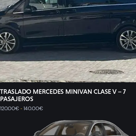
TRASLADO MERCEDES MINIVAN CLASE V – 7
PASAJEROS
120
.
00
€
140
.
00
€
-