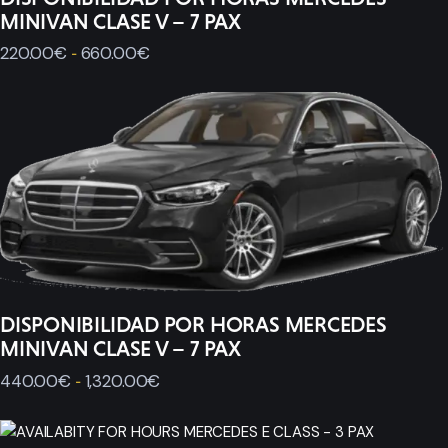
MINIVAN CLASE V – 7 PAX
220
.
00
€
660
.
00
€
-
DISPONIBILIDAD POR HORAS MERCEDES
MINIVAN CLASE V – 7 PAX
440
.
00
€
1,320
.
00
€
-