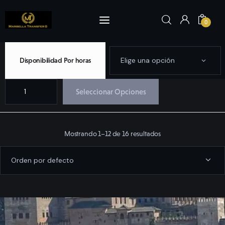
0
Disponibilidad Por horas
Inicio
Seleccionar Opciones
Reserva Ahora
Visitas y Tours
Mostrando 1–12 de 16 resultados
Marbella
Nosotros
Flota
Yates