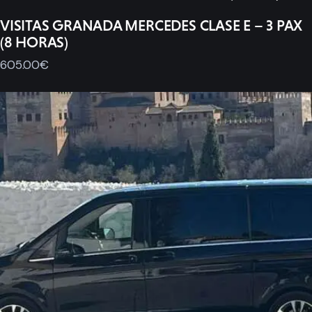
VISITAS GRANADA MERCEDES CLASE E – 3 PAX
(8 HORAS)
605
.
00
€