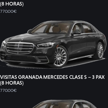
(8 HORAS)
770
.
00
€
VISITAS GRANADA MERCEDES CLASE S – 3 PAX
(8 HORAS)
770
.
00
€