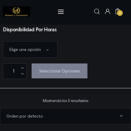
0
Disponibilidad Por Horas
Inicio
Reserva Ahora
Seleccionar Opciones
Visitas y Tours
Marbella
Mostrando los 5 resultados
Nosotros
Flota
Yates