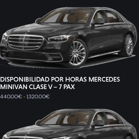
Galeria
Videos
Contacto
DISPONIBILIDAD POR HORAS MERCEDES
MINIVAN CLASE V – 7 PAX
440
.
00
€
1,320
.
00
€
-