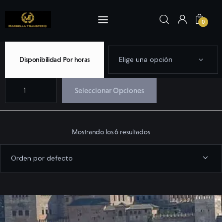
0
Disponibilidad Por horas
Inicio
Seleccionar Opciones
Reserva Ahora
Visitas y Tours
Mostrando los 6 resultados
Marbella
Nosotros
Flota
Yates