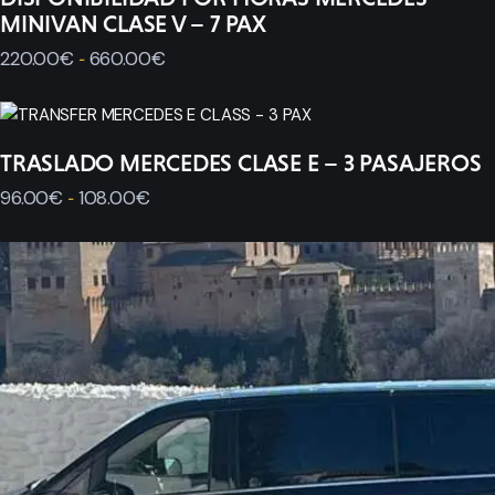
MINIVAN CLASE V – 7 PAX
220
.
00
€
660
.
00
€
-
TRASLADO MERCEDES CLASE E – 3 PASAJEROS
96
.
00
€
108
.
00
€
-