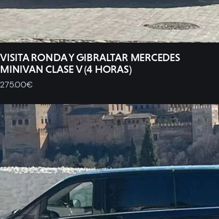
VISITA RONDA Y GIBRALTAR MERCEDES
MINIVAN CLASE V (4 HORAS)
275
.
00
€