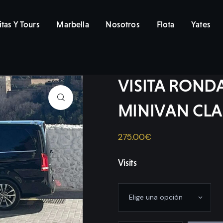
itas Y Tours
Marbella
Nosotros
Flota
Yates
VISITA ROND
MINIVAN CLAS
275
.
00
€
Visits