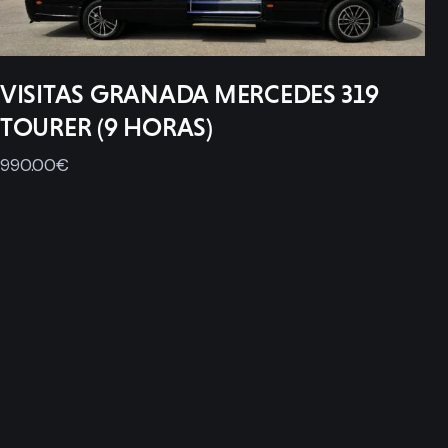
VISITAS GRANADA MERCEDES 319
TOURER (9 HORAS)
990
.
00
€