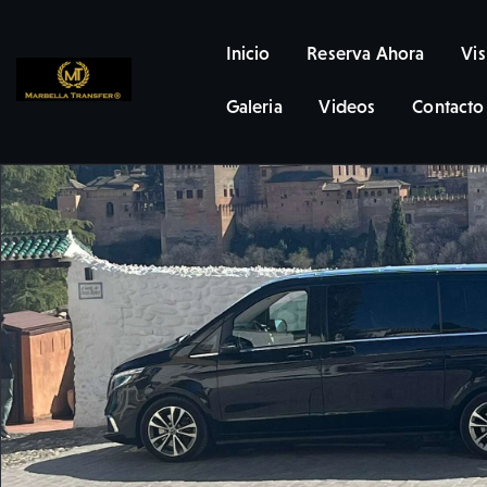
Inicio
Inicio
Reserva Ahora
Vis
Reserva Ahora
Galeria
Videos
Contacto
Visitas y Tours
Marbella
Nosotros
Flota
Yates
Galeria
Videos